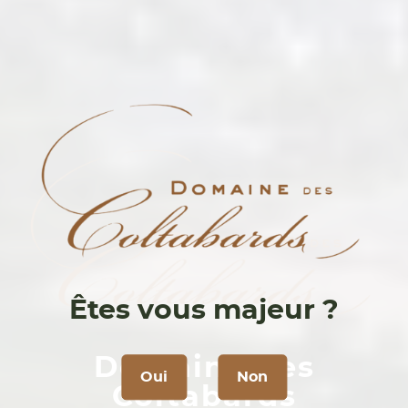
Êtes vous majeur ?
Domaine des
Oui
Non
Coltabards